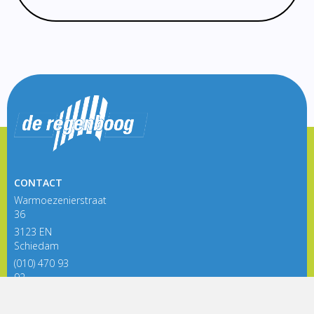
CONTACT
Warmoezenierstraat
36
3123 EN
Schiedam
(010) 470 93
92
directieregenboog@siko.nl