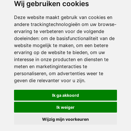
Wij gebruiken cookies
ONDERDEEL VAN
Deze website maakt gebruik van cookies en
andere trackingtechnologieën om uw browse-
ervaring te verbeteren voor de volgende
doeleinden:
om de basisfunctionaliteit van de
website mogelijk te maken
,
om een betere
ervaring op de website te bieden
,
om uw
interesse in onze producten en diensten te
© 2026 De Regenboog | Alle rechten voorbehouden
meten en marketinginteracties te
personaliseren
,
om advertenties weer te
Privacy policy
|
Disclaimer
|
Klachtenregeling
|
RSIN en Anbi
|
Cookie
geven die relevanter voor u zijn
voorkeuren
.
Crealisatie
The MindOffice
Ik ga akkoord
Ik weiger
Wijzig mijn voorkeuren