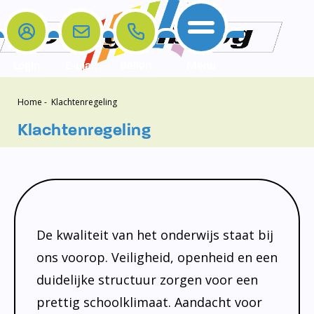
Login
E-mail
Bellen
Menu
Home
-
Klachtenregeling
De school
Ouders
Contact
Samenwerkingen
Home
Klachtenregeling
De school
Het team
Schooltijden
Klachten
Jeugdprofessional
Ouders
Opleiding en Stage
Contact
Schoollogopedist
Contact
KomKids
Samenwerkingen
Schoolvakanties
De kwaliteit van het onderwijs staat bij
ons voorop. Veiligheid, openheid en een
Ouderraad
duidelijke structuur zorgen voor een
Medezeggenschapsraad
prettig schoolklimaat. Aandacht voor