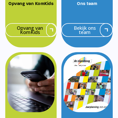
Opvang van KomKids
Ons team
Opvang van
Bekijk ons
KomKids
team