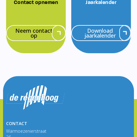
Contact opnemen
Jaarkalender
Neem contact
Download
op
jaarkalender
CONTACT
Warmoezenierstraat