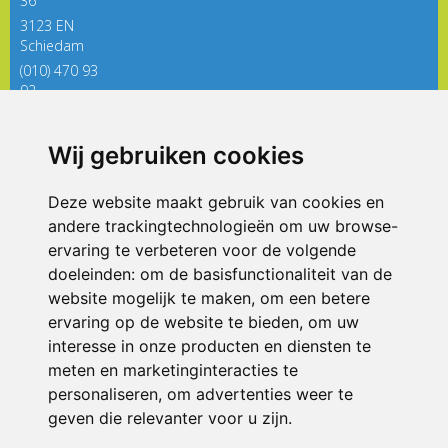
36
3123 EN
Schiedam
(010) 470 93
92
directieregenboog@siko.nl
Wij gebruiken cookies
ONDERDEEL VAN
Deze website maakt gebruik van cookies en
andere trackingtechnologieën om uw browse-
ervaring te verbeteren voor de volgende
doeleinden:
om de basisfunctionaliteit van de
website mogelijk te maken
,
om een betere
ervaring op de website te bieden
,
om uw
interesse in onze producten en diensten te
© 2026 De Regenboog | Alle rechten voorbehouden
meten en marketinginteracties te
personaliseren
,
om advertenties weer te
Privacy policy
|
Disclaimer
|
Klachtenregeling
|
RSIN en Anbi
|
Cookie
voorkeuren
geven die relevanter voor u zijn
.