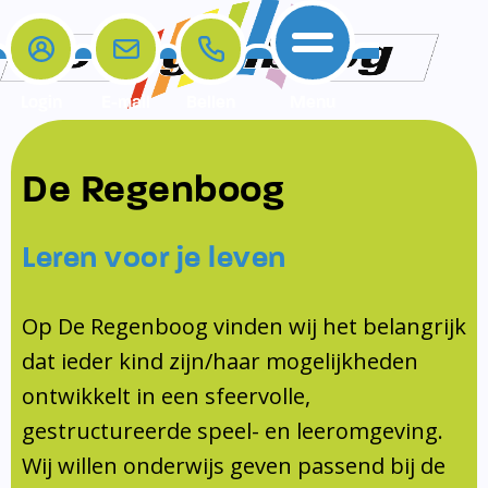
Login
E-mail
Bellen
Menu
De school
Ouders
Contact
Samenwerkingen
De Regenboog
Home
De school
Het team
Schooltijden
Klachten
Jeugdprofessional
Leren voor je leven
Ouders
Opleiding en Stage
Contact
Schoollogopedist
Contact
KomKids
Op De Regenboog vinden wij het belangrijk
Samenwerkingen
dat ieder kind zijn/haar mogelijkheden
Schoolvakanties
ontwikkelt in een sfeervolle,
Ouderraad
gestructureerde speel- en leeromgeving.
Medezeggenschapsraad
Wij willen onderwijs geven passend bij de