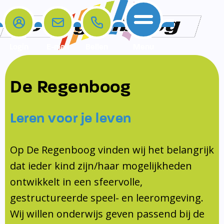
Login
E-mail
Bellen
Menu
De school
Ouders
Contact
Samenwerkingen
De Regenboog
Home
De school
Het team
Schooltijden
Klachten
Jeugdprofessional
Leren voor je leven
Ouders
Opleiding en Stage
Contact
Schoollogopedist
Contact
KomKids
Op De Regenboog vinden wij het belangrijk
Samenwerkingen
dat ieder kind zijn/haar mogelijkheden
Schoolvakanties
ontwikkelt in een sfeervolle,
Ouderraad
gestructureerde speel- en leeromgeving.
Medezeggenschapsraad
Wij willen onderwijs geven passend bij de