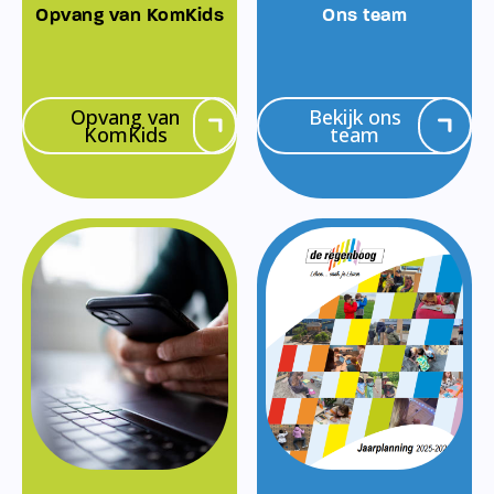
Opvang van KomKids
Ons team
Opvang van
Bekijk ons
KomKids
team