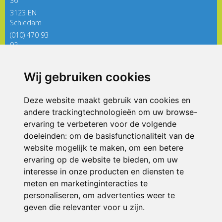
36
3123 EN
Schiedam
(010) 470 93
92
directieregenboog@siko.nl
Wij gebruiken cookies
ONDERDEEL VAN
Deze website maakt gebruik van cookies en
andere trackingtechnologieën om uw browse-
ervaring te verbeteren voor de volgende
doeleinden:
om de basisfunctionaliteit van de
website mogelijk te maken
,
om een betere
ervaring op de website te bieden
,
om uw
interesse in onze producten en diensten te
© 2026 De Regenboog | Alle rechten voorbehouden
meten en marketinginteracties te
personaliseren
,
om advertenties weer te
Privacy policy
|
Disclaimer
|
Klachtenregeling
|
RSIN en Anbi
|
Cookie
voorkeuren
geven die relevanter voor u zijn
.