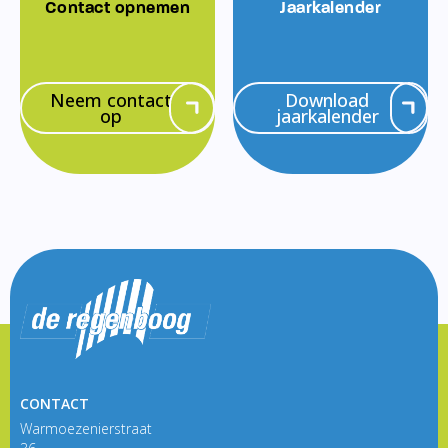
Contact opnemen
Jaarkalender
Neem contact
Download
op
jaarkalender
CONTACT
Warmoezenierstraat