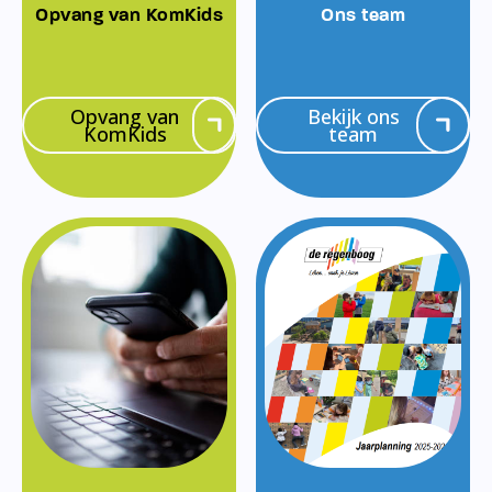
Opvang van KomKids
Ons team
Opvang van
Bekijk ons
KomKids
team