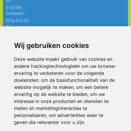
36
3123 EN
Schiedam
(010) 470 93
92
directieregenboog@siko.nl
Wij gebruiken cookies
ONDERDEEL VAN
Deze website maakt gebruik van cookies en
andere trackingtechnologieën om uw browse-
ervaring te verbeteren voor de volgende
doeleinden:
om de basisfunctionaliteit van de
website mogelijk te maken
,
om een betere
ervaring op de website te bieden
,
om uw
interesse in onze producten en diensten te
© 2026 De Regenboog | Alle rechten voorbehouden
meten en marketinginteracties te
personaliseren
,
om advertenties weer te
Privacy policy
|
Disclaimer
|
Klachtenregeling
|
RSIN en Anbi
|
Cookie
voorkeuren
geven die relevanter voor u zijn
.