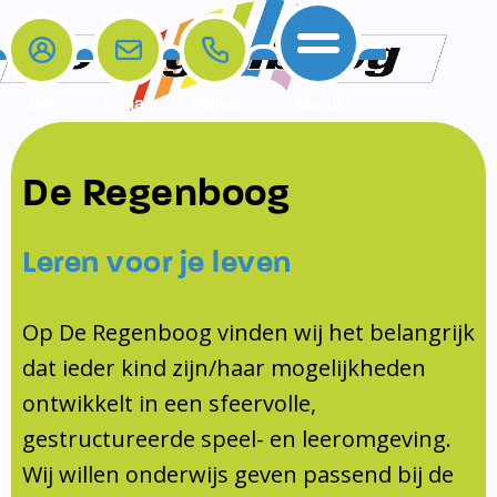
Login
E-mail
Bellen
Menu
De school
Ouders
Contact
Samenwerkingen
De Regenboog
Home
De school
Het team
Schooltijden
Klachten
Jeugdprofessional
Leren voor je leven
Ouders
Opleiding en Stage
Contact
Schoollogopedist
Contact
KomKids
Op De Regenboog vinden wij het belangrijk
Samenwerkingen
dat ieder kind zijn/haar mogelijkheden
Schoolvakanties
ontwikkelt in een sfeervolle,
Ouderraad
gestructureerde speel- en leeromgeving.
Medezeggenschapsraad
Wij willen onderwijs geven passend bij de