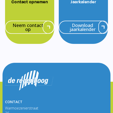
Contact opnemen
Jaarkalender
Neem contact
Download
op
jaarkalender
CONTACT
Warmoezenierstraat