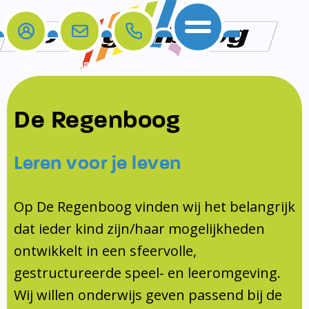
Login
E-mail
Bellen
Menu
De school
Ouders
Contact
Samenwerkingen
De Regenboog
Home
De school
Het team
Schooltijden
Klachten
Jeugdprofessional
Leren voor je leven
Ouders
Opleiding en Stage
Contact
Schoollogopedist
Contact
KomKids
Op De Regenboog vinden wij het belangrijk
Samenwerkingen
dat ieder kind zijn/haar mogelijkheden
Schoolvakanties
ontwikkelt in een sfeervolle,
Ouderraad
gestructureerde speel- en leeromgeving.
Medezeggenschapsraad
Wij willen onderwijs geven passend bij de