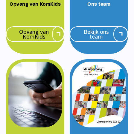
Opvang van KomKids
Ons team
Opvang van
Bekijk ons
KomKids
team