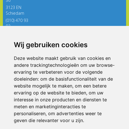
36
3123 EN
Schiedam
(010) 470 93
92
directieregenboog@siko.nl
Wij gebruiken cookies
ONDERDEEL VAN
Deze website maakt gebruik van cookies en
andere trackingtechnologieën om uw browse-
ervaring te verbeteren voor de volgende
doeleinden:
om de basisfunctionaliteit van de
website mogelijk te maken
,
om een betere
ervaring op de website te bieden
,
om uw
interesse in onze producten en diensten te
© 2026 De Regenboog | Alle rechten voorbehouden
meten en marketinginteracties te
personaliseren
,
om advertenties weer te
Privacy policy
|
Disclaimer
|
Klachtenregeling
|
RSIN en Anbi
|
Cookie
voorkeuren
geven die relevanter voor u zijn
.