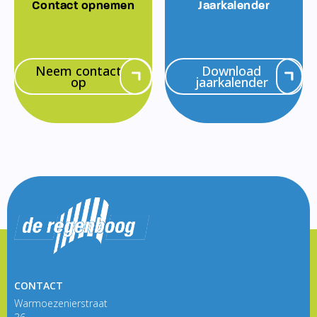
Contact opnemen
Jaarkalender
Neem contact
Download
op
jaarkalender
CONTACT
Warmoezenierstraat