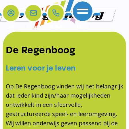
Login
E-mail
Bellen
Menu
De school
Ouders
Contact
Samenwerkingen
De Regenboog
Home
De school
Het team
Schooltijden
Klachten
Jeugdprofessional
Leren voor je leven
Ouders
Opleiding en Stage
Contact
Schoollogopedist
Contact
KomKids
Op De Regenboog vinden wij het belangrijk
Samenwerkingen
dat ieder kind zijn/haar mogelijkheden
Schoolvakanties
ontwikkelt in een sfeervolle,
Ouderraad
gestructureerde speel- en leeromgeving.
Medezeggenschapsraad
Wij willen onderwijs geven passend bij de