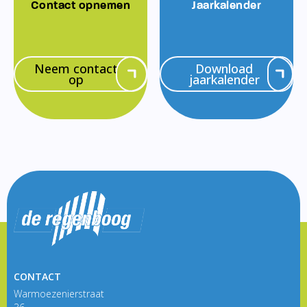
Contact opnemen
Jaarkalender
Neem contact
Download
op
jaarkalender
CONTACT
Warmoezenierstraat