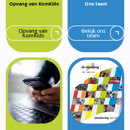
Opvang van KomKids
Ons team
Opvang van
Bekijk ons
KomKids
team