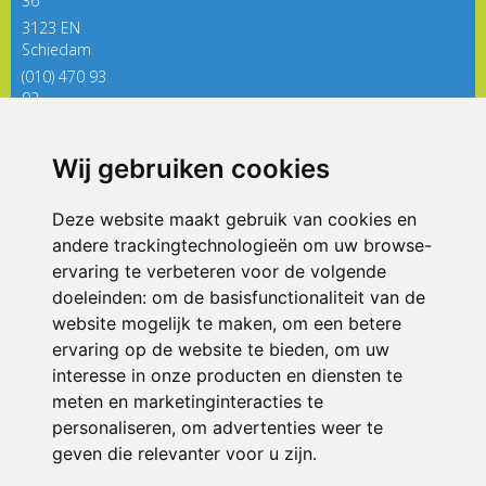
36
3123 EN
Schiedam
(010) 470 93
92
directieregenboog@siko.nl
Wij gebruiken cookies
ONDERDEEL VAN
Deze website maakt gebruik van cookies en
andere trackingtechnologieën om uw browse-
ervaring te verbeteren voor de volgende
doeleinden:
om de basisfunctionaliteit van de
website mogelijk te maken
,
om een betere
ervaring op de website te bieden
,
om uw
interesse in onze producten en diensten te
© 2026 De Regenboog | Alle rechten voorbehouden
meten en marketinginteracties te
personaliseren
,
om advertenties weer te
Privacy policy
|
Disclaimer
|
Klachtenregeling
|
RSIN en Anbi
|
Cookie
voorkeuren
geven die relevanter voor u zijn
.