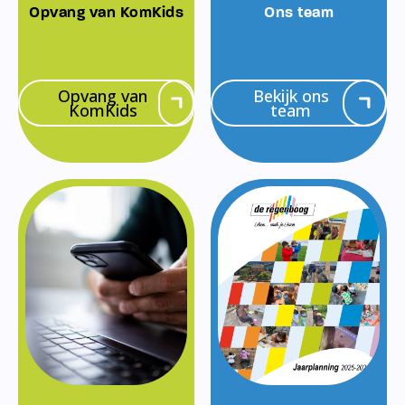
Opvang van KomKids
Ons team
Opvang van
Bekijk ons
KomKids
team